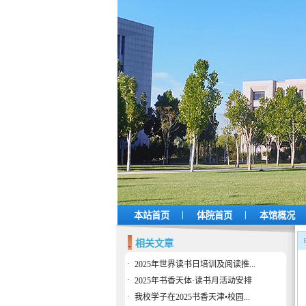
|
|
本站首页
体院首页
本馆概况
相关文章
·
2025年世界读书日培训及阅读推...
·
2025年书香天体·读书月活动安排
·
我校学子在2025书香天津•校园...