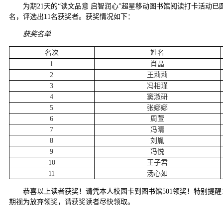
为期21天的“读文品意 启智润心”超星移动图书馆阅读打卡活动
名，评选出11名获奖者。获奖情况如下：
获奖名单
名次
姓名
1
肖晶
2
王莉莉
3
冯相瑾
4
窦淑研
5
张娜娜
6
周萱
7
冯晴
8
刘胤
9
冯悦
10
王子君
11
汤心如
恭喜以上读者获奖！请凭本人校园卡到图书馆501领奖！特别提
期视为放弃领奖，请获奖读者尽快领取。