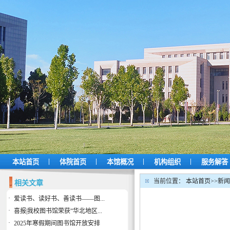
|
|
|
|
本站首页
体院首页
本馆概况
机构组织
服务解答
当前位置：
本站首页
>>
新闻
相关文章
·
爱读书、读好书、善读书——图...
·
喜报|我校图书馆荣获“华北地区...
·
2025年寒假期间图书馆开放安排