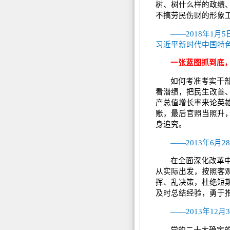
树、树什么样的政绩
不搞劳民伤财的形象
——2018年1
习近平新时代中国特
一张蓝图抓到底
如何考准考实干
看潜绩，把民生改善
产总值增长率来论英
账，最后官照当照升
身追究。
——2013年6
在全面深化改革
从实际出发，按照客
挥、乱决策，杜绝短
及时总结经验，勇于
——2013年1
党的二十大确定