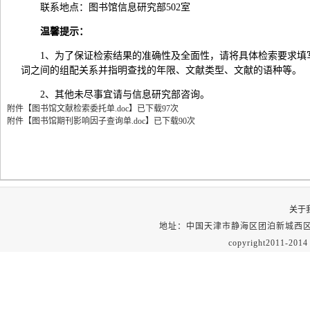
联系地点：图书馆信息研究部502室
温馨提示：
1、为了保证检索结果的准确性及全面性，请将具体检索要求填
词之间的组配关系并指明查找的年限、文献类型、文献的语种等。
2、其他未尽事宜请与信息研究部咨询。
附件【
图书馆文献检索委托单.doc
】
已下载
97
次
附件【
图书馆期刊影响因子查询单.doc
】
已下载
90
次
关于
地址：
中国天津市静海区团泊新城西区
copyright201